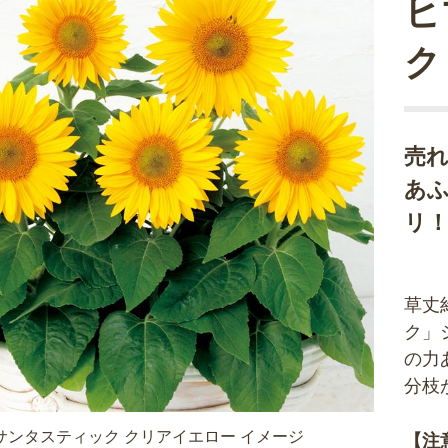
ヒ
ク
売
あ
リ
草丈
ク」
の力
分枝
サンタスティック クリアイエロー イメージ
【注