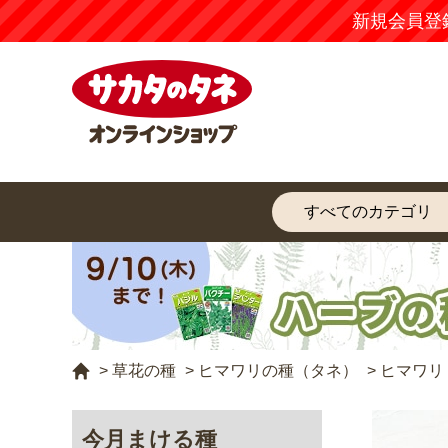
新規会員登
>
草花の種
>
ヒマワリの種（タネ）
>
ヒマワリ
今月まける種