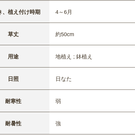
き、植え付け時期
4～6月
草丈
約50cm
用途
地植え ; 鉢植え
日照
日なた
耐寒性
弱
耐暑性
強