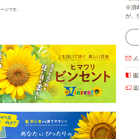
※消
メージです。
が、
メ
園
送