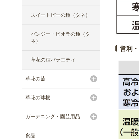
スイートピーの種（タネ）
パンジー・ビオラの種（タ
ネ）
営利・
草花の種バラエティ
草花の苗
草花の球根
ガーデニング・園芸用品
食品