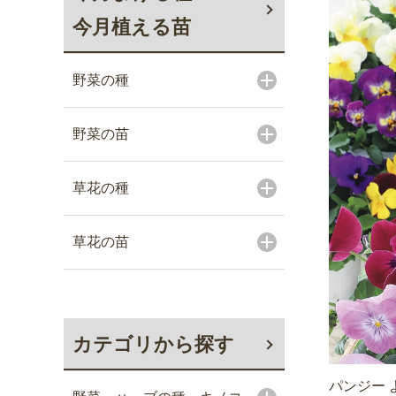
今月植える苗
野菜の種
野菜の苗
草花の種
草花の苗
カテゴリから探す
パンジー 