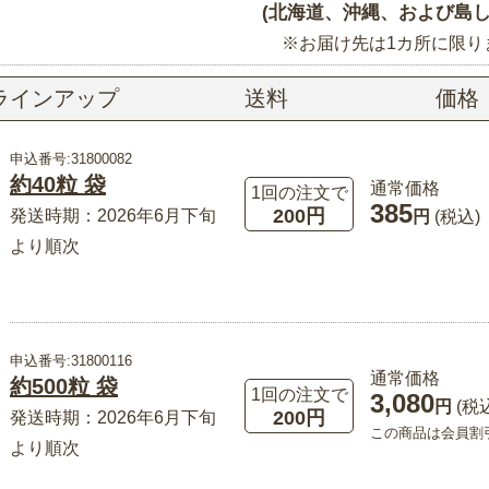
(北海道、沖縄、および島し
※お届け先は1カ所に限り
ラインアップ
送料
価格
申込番号:31800082
約40粒 袋
通常価格
1回の注文で
385
200円
発送時期：2026年6月下旬
円
(税込)
より順次
申込番号:31800116
通常価格
約500粒 袋
1回の注文で
3,080
円
(税
200円
発送時期：2026年6月下旬
この商品は会員割
より順次