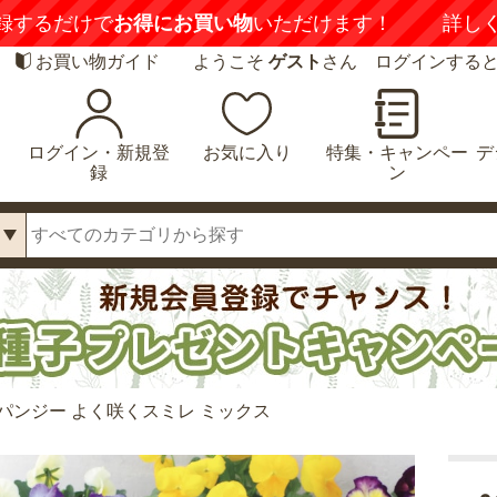
録するだけで
お得にお買い物
いただけます！
詳し
お買い物ガイド
ようこそ
ゲスト
さん ログインする
ログイン・新規登
お気に入り
特集・キャンペー
デ
録
ン
パンジー よく咲くスミレ ミックス