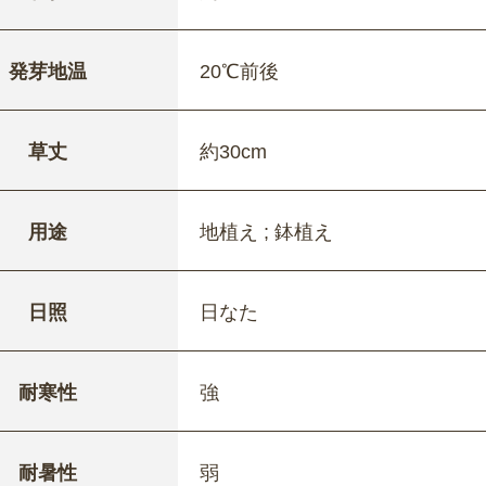
発芽地温
20℃前後
草丈
約30cm
用途
地植え ; 鉢植え
日照
日なた
耐寒性
強
耐暑性
弱