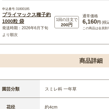
申込番号:31800185
プライマックス種子約
通常価格
1回の注文で
6,160
1000粒 袋
円
(税
200円
発送時期：2026年6月下旬
この商品は会員割
より順次
商品詳細
園芸分類
スミレ科 一年草
花径
約4cm