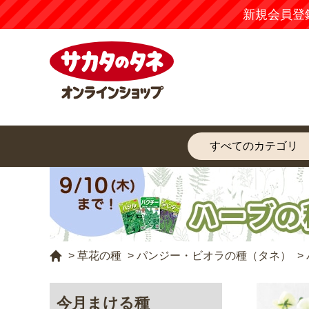
新規会員登
>
草花の種
>
パンジー・ビオラの種（タネ）
>
今月まける種