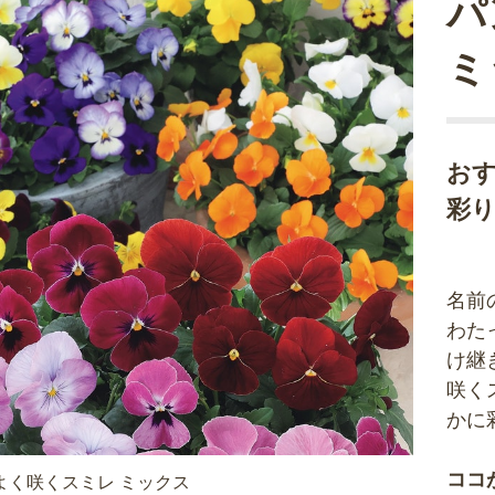
パ
ミ
お
彩り
名前
わた
け継
咲く
かに
ココ
よく咲くスミレ ミックス