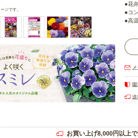
●花
メージです。
●コ
●高
メ
園
送
お買い上げ8,000円以上で