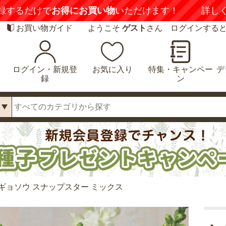
喚起】
悪質な偽サイトにご注意ください
詳しくは
お買い物ガイド
ようこそ
ゲスト
さん ログインする
ログイン・新規登
お気に入り
特集・キャンペー
デ
録
ン
ギョソウ スナップスター ミックス