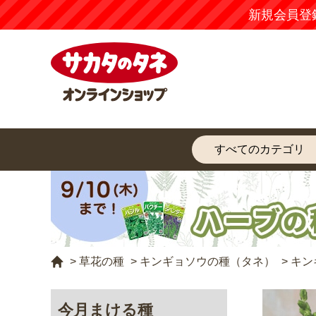
【注意
>
草花の種
>
キンギョソウの種（タネ）
>
キン
今月まける種