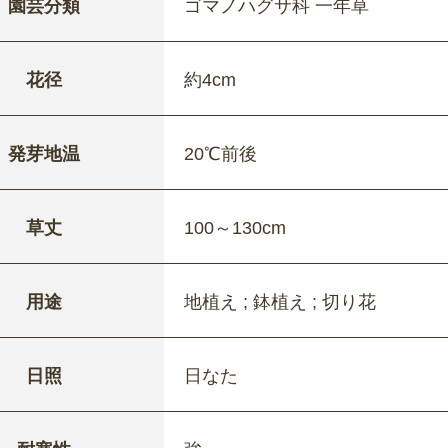
園芸分類
ゴマノハグサ科 一年草
花径
約4cm
発芽地温
20℃前後
草丈
100～130cm
用途
地植え ; 鉢植え ; 切り花
日照
日なた