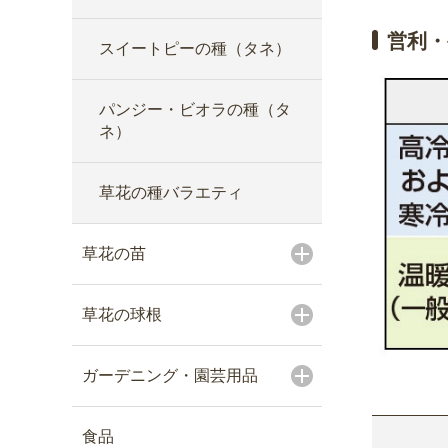
営利・
スイートピーの種（タネ）
パンジー・ビオラの種（タ
ネ）
草花の種バラエティ
草花の苗
草花の球根
ガーデニング・園芸用品
食品