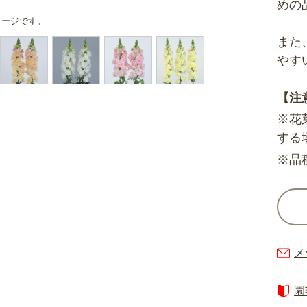
めの
メージです。
また
やす
【注
※花
する
※品
メ
園