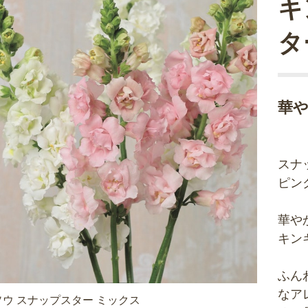
キ
タ
華
スナ
ピン
華や
キン
ふん
なア
ウ スナップスター ミックス