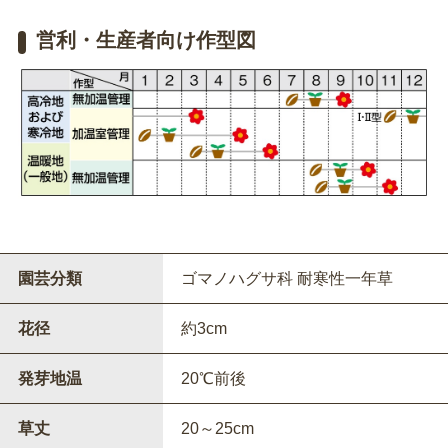
営利・生産者向け作型図
園芸分類
ゴマノハグサ科 耐寒性一年草
花径
約3cm
発芽地温
20℃前後
草丈
20～25cm