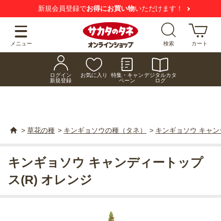
新規会員登録で
お得にお買い物
いただけます！
メニュー
検索
カート
ログイン
お気に入り
特集・キャン
デジタルカタ
新規登録
ペーン
ログ
>
草花の種
>
キンギョソウの種（タネ）
>
キンギョソウ キャン
キンギョソウ キャンディートップ
ス(R) オレンジ