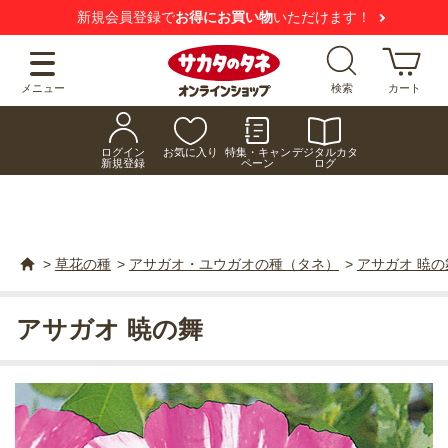
新規会員登録で
お得にお買い物
いただけます！
メニュー
検索
カート
ログイン
お気に入り
特集・キャン
デジタルカタ
新規登録
ペーン
ログ
>
草花の種
>
アサガオ・ユウガオの種（タネ）
>
アサガオ 暁の
アサガオ 暁の舞