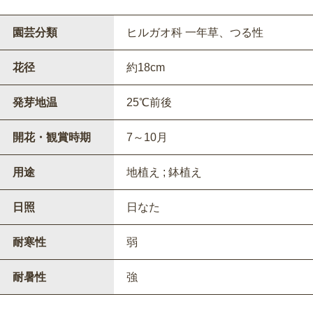
園芸分類
ヒルガオ科 一年草、つる性
花径
約18cm
発芽地温
25℃前後
開花・観賞時期
7～10月
用途
地植え ; 鉢植え
日照
日なた
耐寒性
弱
耐暑性
強