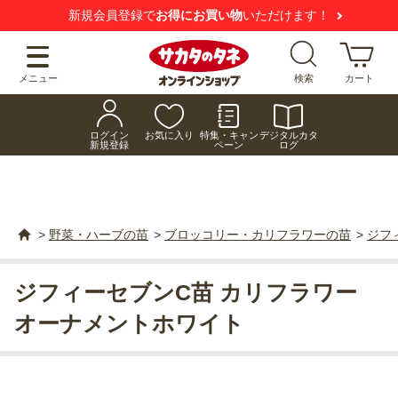
新規会員登録で
お得にお買い物
いただけます！
メニュー
検索
カート
ログイン
お気に入り
特集・キャン
デジタルカタ
新規登録
ペーン
ログ
>
野菜・ハーブの苗
>
ブロッコリー・カリフラワーの苗
>
ジフ
ジフィーセブンC苗 カリフラワー
オーナメントホワイト