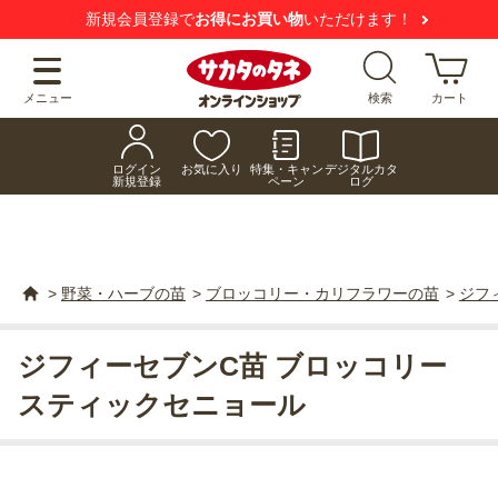
新規会員登録で
お得にお買い物
いただけます！
メニュー
検索
カート
ログイン
お気に入り
特集・キャン
デジタルカタ
新規登録
ペーン
ログ
>
野菜・ハーブの苗
>
ブロッコリー・カリフラワーの苗
>
ジフ
ジフィーセブンC苗 ブロッコリー
スティックセニョール