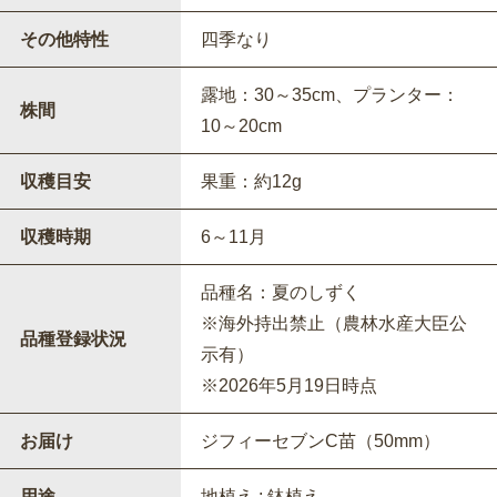
その他特性
四季なり
露地：30～35cm、プランター：
株間
10～20cm
収穫目安
果重：約12g
収穫時期
6～11月
品種名：夏のしずく
※海外持出禁止（農林水産大臣公
品種登録状況
示有）
※2026年5月19日時点
お届け
ジフィーセブンC苗（50mm）
用途
地植え ; 鉢植え