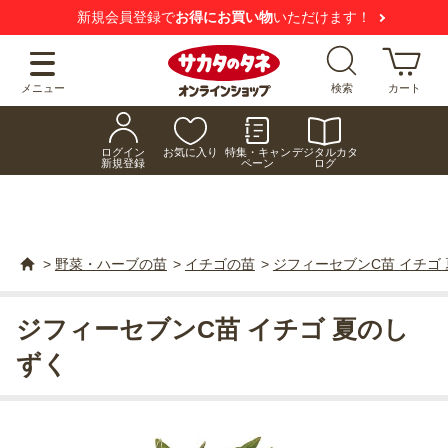
新規会員登録で
お得にお買い物
いただけます！
メニュー
検索
カート
ログイン
お気に入り
特集・キャン
デジタルカタ
新規登録
ペーン
ログ
>
野菜・ハーブの苗
>
イチゴの苗
>
ジフィーセブンC苗 イチゴ
ジフィーセブンC苗 イチゴ 夏のし
ずく