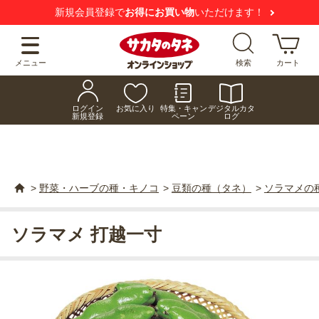
新規会員登録で
お得にお買い物
いただけます！
メニュー
検索
カート
ログイン
お気に入り
特集・キャン
デジタルカタ
新規登録
ペーン
ログ
>
野菜・ハーブの種・キノコ
>
豆類の種（タネ）
>
ソラマメの
ソラマメ 打越一寸