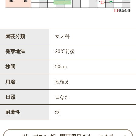
園芸分類
マメ科
発芽地温
20℃前後
株間
50cm
用途
地植え
日照
日なた
耐暑性
弱