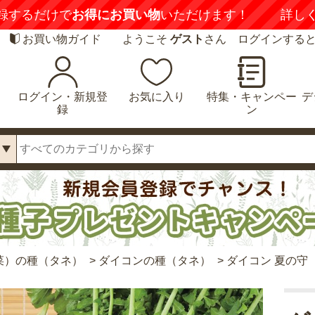
喚起】
悪質な偽サイトにご注意ください
詳しくは
お買い物ガイド
ようこそ
ゲスト
さん ログインする
ログイン・新規登
お気に入り
特集・キャンペー
デ
録
ン
菜）の種（タネ）
>
ダイコンの種（タネ）
>
ダイコン 夏の守