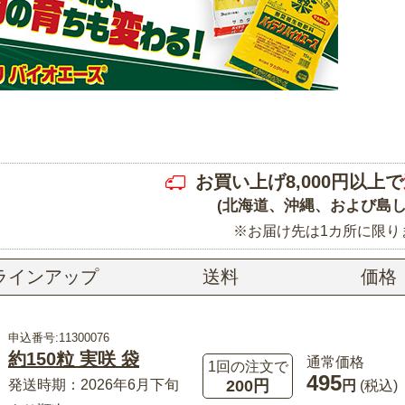
お買い上げ8,000円以上で
(北海道、沖縄、および島し
※お届け先は1カ所に限り
ラインアップ
送料
価格
申込番号:11300076
約150粒 実咲 袋
通常価格
1回の注文で
495
200円
発送時期：2026年6月下旬
円
(税込)