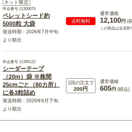
ネット限定
申込番号:11300075
通常価格
ペレットシード約
12,100
送料無料
円
(
5000粒 大袋
この商品は会員割
発送時期：2026年7月中旬
より順次
申込番号:11300122
シーダーテープ
（20m）袋 ※株間
通常価格
1回の注文で
25cmごと（80カ所）
605
200円
円
(税込)
に各3粒詰め
発送時期：2026年6月下旬
より順次