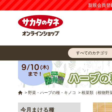
【注意
>
野菜・ハーブの種・キノコ
>
根菜類（根物野
今月まける種