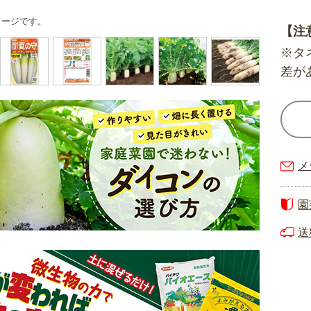
メージです。
【注
※タ
差が
メ
園
送