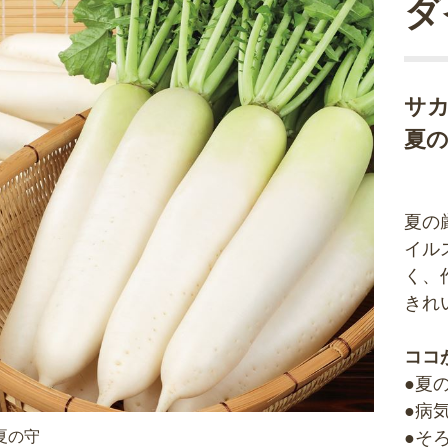
ダ
サ
夏
夏の
イル
く、
きれ
ココ
●夏
●病
夏の守
●そ