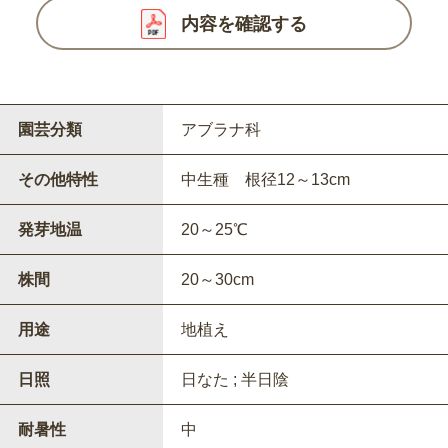
内容を確認する
園芸分類
アブラナ科
その他特性
中生種 根径12～13cm
発芽地温
20～25℃
株間
20～30cm
用途
地植え
日照
日なた ; 半日陰
耐暑性
中