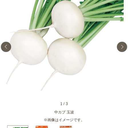
1
/
3
中カブ 玉波
※画像はイメージです。