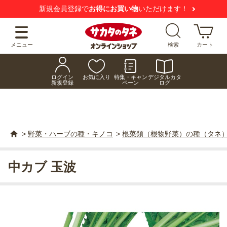
新規会員登録で
お得にお買い物
いただけます！
メニュー
検索
カート
ログイン
お気に入り
特集・キャン
デジタルカタ
新規登録
ペーン
ログ
>
野菜・ハーブの種・キノコ
>
根菜類（根物野菜）の種（タネ
中カブ 玉波