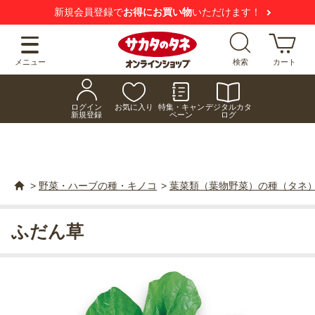
新規会員登録で
お得にお買い物
いただけます！
メニュー
検索
カート
ログイン
お気に入り
特集・キャン
デジタルカタ
新規登録
ペーン
ログ
>
野菜・ハーブの種・キノコ
>
葉菜類（葉物野菜）の種（タネ
ふだん草