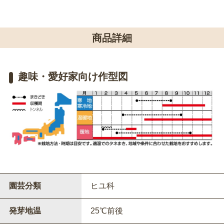
商品詳細
趣味・愛好家向け作型図
園芸分類
ヒユ科
発芽地温
25℃前後