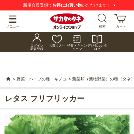
新規会員登録で
お得にお買い物
いただけます！
メニュー
検索
カート
ログイン
お気に入り
特集・キャン
デジタルカタ
新規登録
ペーン
ログ
>
野菜・ハーブの種・キノコ
>
葉菜類（葉物野菜）の種（タネ
レタス フリフリッカー