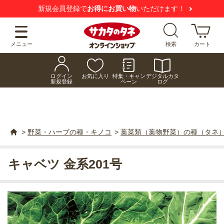
【注意喚起】
悪質な偽サイトにご注意ください
メニュー
検索
カート
ログイン
お気に入り
特集・キャン
デジタルカタ
新規登録
ペーン
ログ
>
野菜・ハーブの種・キノコ
>
葉菜類（葉物野菜）の種（タネ
キャベツ 金系201号