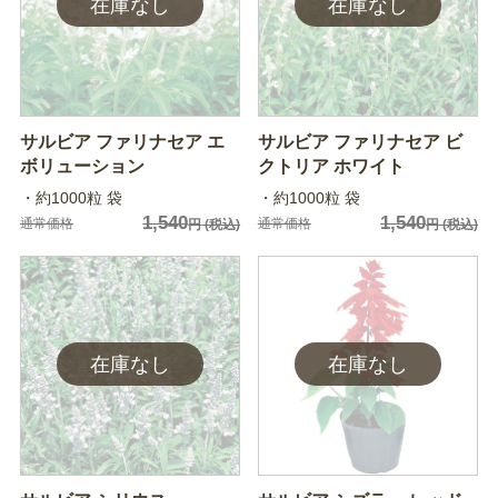
サルビア ファリナセア エ
サルビア ファリナセア ビ
ボリューション
クトリア ホワイト
・約1000粒 袋
・約1000粒 袋
1,540
1,540
通常価格
通常価格
円
(税込)
円
(税込)