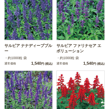
サルビア ナナディープブル
サルビア ファリナセア エ
ー
ボリューション
・約1000粒 袋
・約1000粒 袋
1,540
1,540
通常価格
通常価格
円
(税込)
円
(税込)