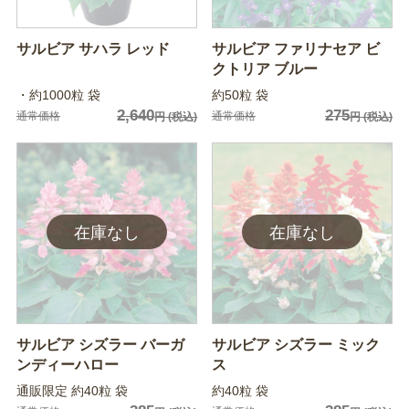
サルビア サハラ レッド
サルビア ファリナセア ビ
クトリア ブルー
・約1000粒 袋
約50粒 袋
2,640
275
通常価格
通常価格
円
(税込)
円
(税込)
サルビア シズラー バーガ
サルビア シズラー ミック
ンディーハロー
ス
通販限定 約40粒 袋
約40粒 袋