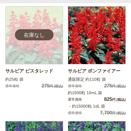
サルビア ビスタレッド
サルビア ボンファイアー
約25粒 袋
通販限定 約110粒 袋
275
275
通常価格
通常価格
円
(税込)
円
(税込)
約1500粒 10mL 袋
825
通常価格
円
(税込)
・約15000粒 1dL 袋
7,700
通常価格
円
(税込)