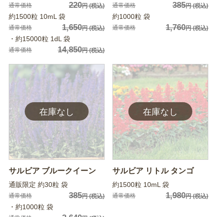
220
385
通常価格
通常価格
円
(税込)
円
(税込)
約1500粒 10mL 袋
約1000粒 袋
1,650
1,760
通常価格
通常価格
円
(税込)
円
(税込)
・約15000粒 1dL 袋
14,850
通常価格
円
(税込)
サルビア ブルークイーン
サルビア リトル タンゴ
通販限定 約30粒 袋
約1500粒 10mL 袋
385
1,980
通常価格
通常価格
円
(税込)
円
(税込)
・約1000粒 袋