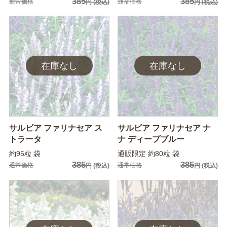
385
385
通常価格
通常価格
円
(税込)
円
(税込)
サルビア ファリナセア ス
サルビア ファリナセア ナ
トラータ
ナ ディープブルー
約95粒 袋
通販限定 約80粒 袋
385
385
通常価格
通常価格
円
(税込)
円
(税込)