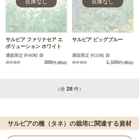
サルビア ファリナセア エ
サルビア ビッグブルー
ボリューション ホワイト
通販限定 約40粒 袋
通販限定 約15粒 袋
385
1,100
通常価格
通常価格
円
(税込)
円
(税込)
28
（全
件）
サルビアの種（タネ）の栽培に関連する資材