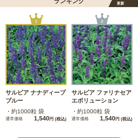
ランキング
更新
1
2
サルビア ナナディープ
サルビア ファリナセア
ブルー
エボリューション
・約1000粒 袋
・約1000粒 袋
1,540
1,540
通常価格
通常価格
円
(税込)
円
(税込)