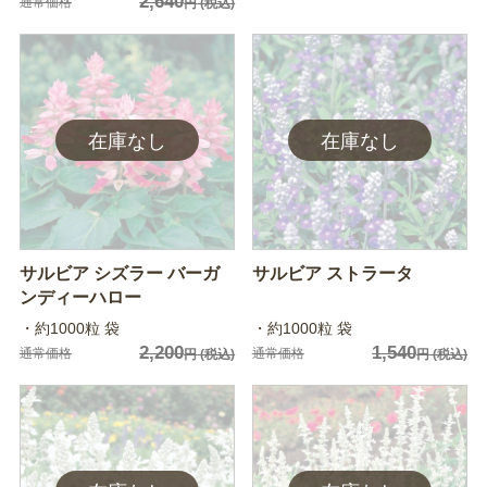
2,640
通常価格
円
(税込)
サルビア シズラー バーガ
サルビア ストラータ
ンディーハロー
・約1000粒 袋
・約1000粒 袋
2,200
1,540
通常価格
通常価格
円
(税込)
円
(税込)